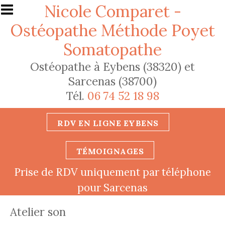
Aller au contenu principal
Nicole Comparet -
Ostéopathe Méthode Poyet
Somatopathe
Ostéopathe à Eybens (38320) et
Sarcenas (38700)
Tél.
06 74 52 18 98
RDV EN LIGNE EYBENS
TÉMOIGNAGES
Prise de RDV uniquement par téléphone
pour Sarcenas
Atelier son