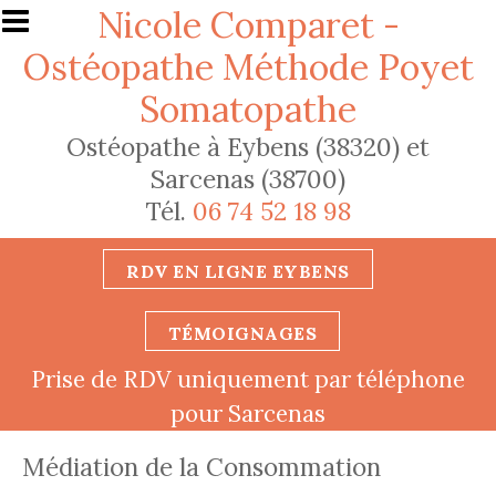
Aller au contenu principal
Nicole Comparet -
Ostéopathe Méthode Poyet
Somatopathe
Ostéopathe à Eybens (38320) et
Sarcenas (38700)
Tél.
06 74 52 18 98
RDV EN LIGNE EYBENS
TÉMOIGNAGES
Prise de RDV uniquement par téléphone
pour Sarcenas
Médiation de la Consommation