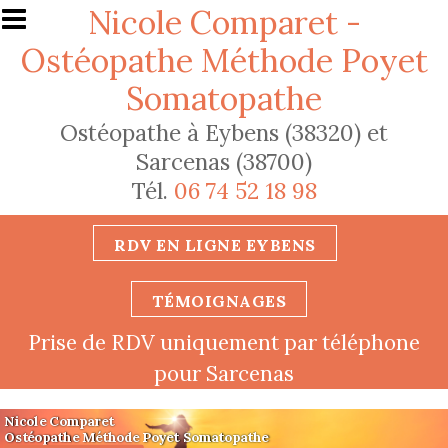
Aller au contenu principal
Nicole Comparet -
Ostéopathe Méthode Poyet
Somatopathe
Ostéopathe à Eybens (38320) et
Sarcenas (38700)
Tél.
06 74 52 18 98
RDV EN LIGNE EYBENS
TÉMOIGNAGES
Prise de RDV uniquement par téléphone
pour Sarcenas
Nicole Comparet
Ostéopathe Méthode Poyet Somatopathe