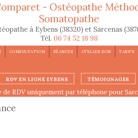
Comparet - Ostéopathe Métho
Somatopathe
téopathe à Eybens (38320) et Sarcenas (387
Tél.
06 74 52 18 98
S
CONSULTATION
SÉANCES
ATELIER SON
TARIFS
RDV EN LIGNE EYBENS
TÉMOIGNAGES
e de RDV uniquement par téléphone pour Sar
ance