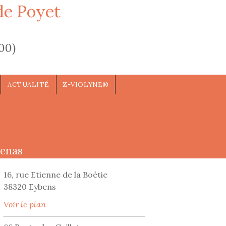
de Poyet
00)
ACTUALITÉ
Z-VIOLYNE®
cenas
16, rue Etienne de la Boétie
38320 Eybens
Voir le plan